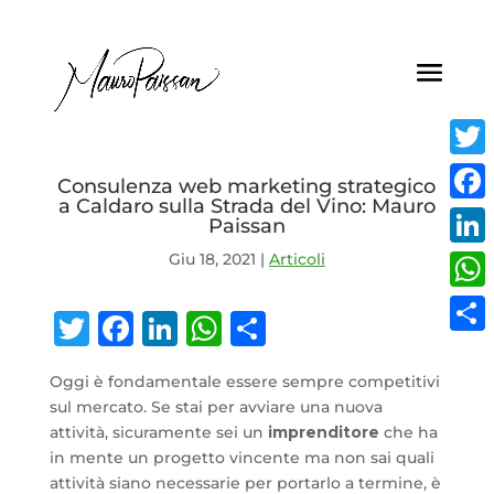
Twitt
Consulenza web marketing strategico
a Caldaro sulla Strada del Vino: Mauro
Face
Paissan
Giu 18, 2021
|
Articoli
Linke
What
Twitter
Facebook
LinkedIn
WhatsApp
Condividi
Condi
Oggi è fondamentale essere sempre competitivi
sul mercato. Se stai per avviare una nuova
attività, sicuramente sei un
imprenditore
che ha
in mente un progetto vincente ma non sai quali
attività siano necessarie per portarlo a termine, è