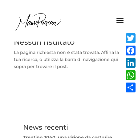
Nessun risultato
Twitt
La pagina richiesta non è stata trovata. Affina la
tua ricerca, o utilizza la barra di navigazione qui
Face
sopra per trovare il post.
Linke
What
Condi
News recenti
Trentino 2040: una visione da costruire