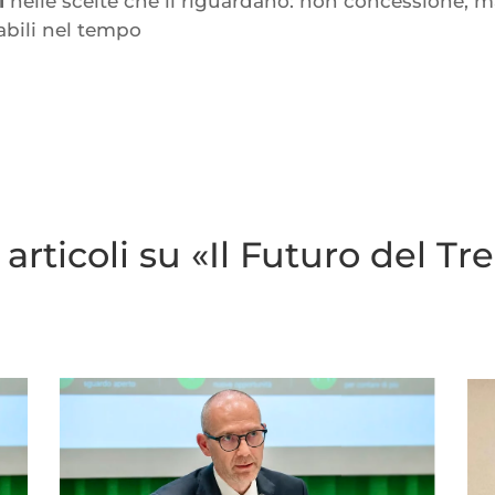
i
nelle scelte che li riguardano: non concessione,
tabili nel tempo
 articoli su «Il Futuro del Tr