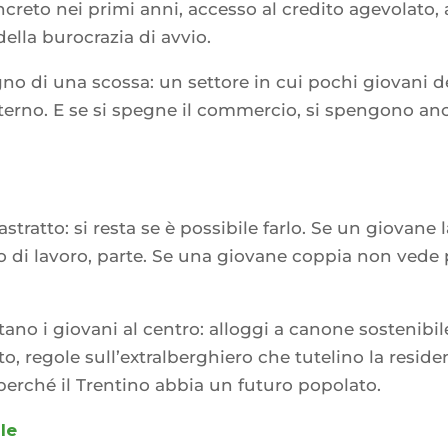
ncreto nei primi anni, accesso al credito agevola
ella burocrazia di avvio.
gno di una scossa: un settore in cui pochi giovani 
terno. E se si spegne il commercio, si spengono anch
astratto: si resta se è possibile farlo. Se un giovane
to di lavoro, parte. Se una giovane coppia non vede 
tano i giovani al centro: alloggi a canone sostenibi
, regole sull’extralberghiero che tutelino la residenz
perché il Trentino abbia un futuro popolato.
le