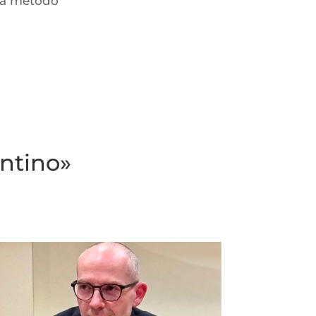
 ma metodo
entino»