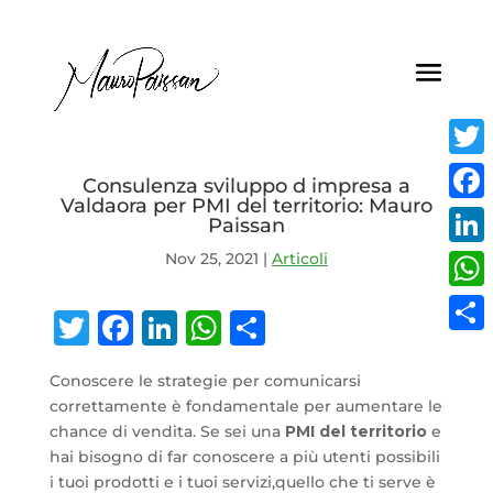
Twitt
Consulenza sviluppo d impresa a
Valdaora per PMI del territorio: Mauro
Face
Paissan
Nov 25, 2021
|
Articoli
Linke
What
Twitter
Facebook
LinkedIn
WhatsApp
Condividi
Condi
Conoscere le strategie per comunicarsi
correttamente è fondamentale per aumentare le
chance di vendita. Se sei una
PMI del territorio
e
hai bisogno di far conoscere a più utenti possibili
i tuoi prodotti e i tuoi servizi,quello che ti serve è