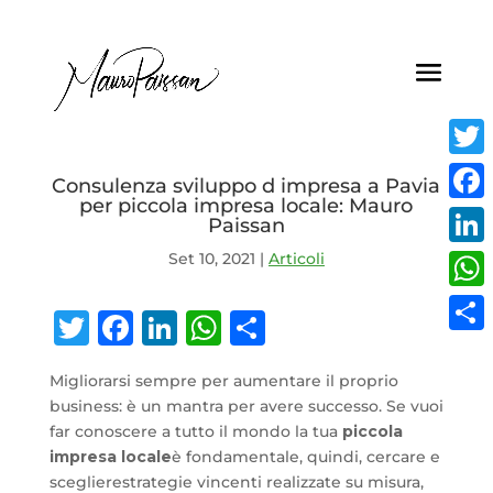
Twitt
Consulenza sviluppo d impresa a Pavia
per piccola impresa locale: Mauro
Face
Paissan
Set 10, 2021
|
Articoli
Linke
What
Twitter
Facebook
LinkedIn
WhatsApp
Condividi
Condi
Migliorarsi sempre per aumentare il proprio
business: è un mantra per avere successo. Se vuoi
far conoscere a tutto il mondo la tua
piccola
impresa locale
è fondamentale, quindi, cercare e
sceglierestrategie vincenti realizzate su misura,