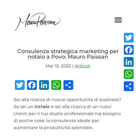
Twitt
Consulenza strategica marketing per
notaio a Povo: Mauro Paissan
Face
Mar 12, 2022
|
Articoli
Linke
Twitter
Facebook
LinkedIn
WhatsApp
Condividi
What
Condi
Sei alla ricerca di nuove opportunità di business?
Se sei un
notaio
e sei alla ricerca di un nuovi
clienti per il tuo studio professionale hai bisogno
di poche cose: la consulenza ideale per
aumentare la produttività aziendale.