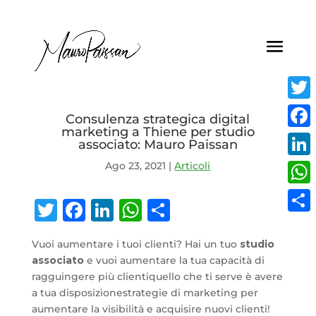
Twitt
Consulenza strategica digital
marketing a Thiene per studio
Face
associato: Mauro Paissan
Ago 23, 2021
|
Articoli
Linke
What
Twitter
Facebook
LinkedIn
WhatsApp
Condividi
Condi
Vuoi aumentare i tuoi clienti? Hai un tuo
studio
associato
e vuoi aumentare la tua capacità di
ragguingere più clientiquello che ti serve è avere
a tua disposizionestrategie di marketing per
aumentare la visibilità e acquisire nuovi clienti!