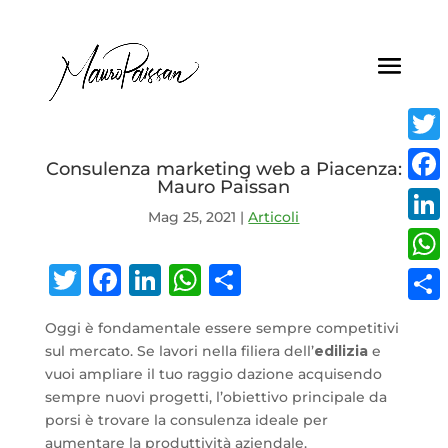
Twitt
Consulenza marketing web a Piacenza:
Mauro Paissan
Face
Mag 25, 2021
|
Articoli
Linke
Twitter
Facebook
LinkedIn
WhatsApp
Condividi
What
Condi
Oggi è fondamentale essere sempre competitivi
sul mercato. Se lavori nella filiera dell’
edilizia
e
vuoi ampliare il tuo raggio dazione acquisendo
sempre nuovi progetti, l’obiettivo principale da
porsi è trovare la consulenza ideale per
aumentare la produttività aziendale.