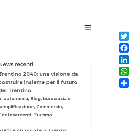
Twit
Fac
News recenti
Link
Trentino 2040: una visione da
Wha
costruire insieme per il futuro
del Trentino.
Cond
In autonomia, Blog, burocrazia e
semplificazione, Commercio,
Confesercenti, Turismo
Furti e spaccate a Trento: