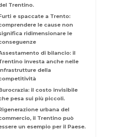
del Trentino.
Furti e spaccate a Trento:
comprendere le cause non
significa ridimensionare le
conseguenze
Assestamento di bilancio: il
Trentino investa anche nelle
infrastrutture della
competitività
Burocrazia: il costo invisibile
che pesa sui più piccoli.
Rigenerazione urbana del
commercio, il Trentino può
essere un esempio per il Paese.