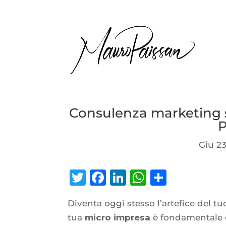
Consulenza marketing s
P
Giu 23
Twitter
Facebook
LinkedIn
WhatsAp
Condiv
Diventa oggi stesso l’artefice del tu
tua
micro impresa
è fondamentale qu