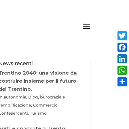
Twit
Fac
News recenti
Link
Trentino 2040: una visione da
Wha
costruire insieme per il futuro
del Trentino.
Cond
In autonomia, Blog, burocrazia e
semplificazione, Commercio,
Confesercenti, Turismo
Furti e spaccate a Trento: