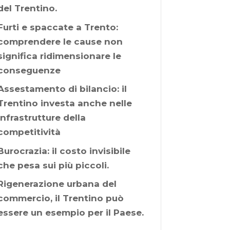
del Trentino.
Furti e spaccate a Trento:
comprendere le cause non
significa ridimensionare le
conseguenze
Assestamento di bilancio: il
Trentino investa anche nelle
infrastrutture della
competitività
Burocrazia: il costo invisibile
che pesa sui più piccoli.
Rigenerazione urbana del
commercio, il Trentino può
essere un esempio per il Paese.