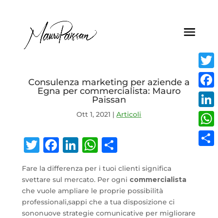
Twit
Consulenza marketing per aziende a
Egna per commercialista: Mauro
Face
Paissan
Ott 1, 2021
|
Articoli
Link
Wha
Twitter
Facebook
LinkedIn
WhatsApp
Condividi
Condi
Fare la differenza per i tuoi clienti significa
svettare sul mercato. Per ogni
commercialista
che vuole ampliare le proprie possibilità
professionali,sappi che a tua disposizione ci
sononuove strategie comunicative per migliorare