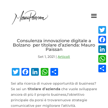
Twitt
Consulenza innovazione digitale a
Bolzano per titolare d’azienda: Mauro
Face
Paissan
Set 1, 2021
|
Articoli
Linke
What
Twitter
Facebook
LinkedIn
WhatsApp
Condividi
Condi
Sei alla ricerca di nuove opportunità di business?
Se sei un
titolare d’azienda
che vuole sviluppare
ancora di più il proprio business,l’obiettivo
principale da porsi è trovarenuove strategie
comunicative per migliorare l’attività.