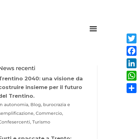
Twit
Fac
News recenti
Link
Trentino 2040: una visione da
Wha
costruire insieme per il futuro
del Trentino.
Cond
In autonomia, Blog, burocrazia e
semplificazione, Commercio,
Confesercenti, Turismo
Furti e spaccate a Trento: