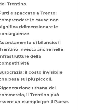
del Trentino.
Furti e spaccate a Trento:
comprendere le cause non
significa ridimensionare le
conseguenze
Assestamento di bilancio: il
Trentino investa anche nelle
infrastrutture della
competitività
Burocrazia: il costo invisibile
che pesa sui più piccoli.
Rigenerazione urbana del
commercio, il Trentino può
essere un esempio per il Paese.