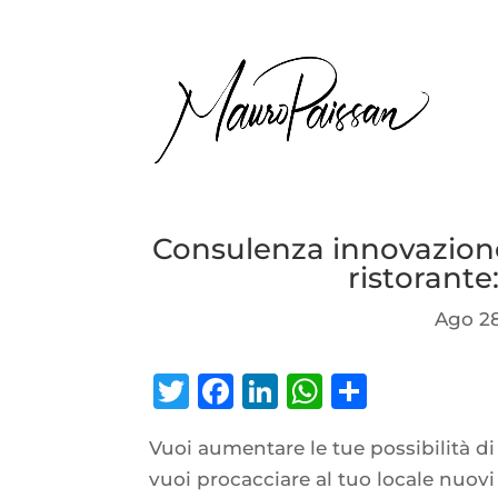
Consulenza innovazione
ristorant
Ago 28
Twitter
Facebook
LinkedIn
WhatsAp
Condiv
Vuoi aumentare le tue possibilità d
vuoi procacciare al tuo locale nuovi