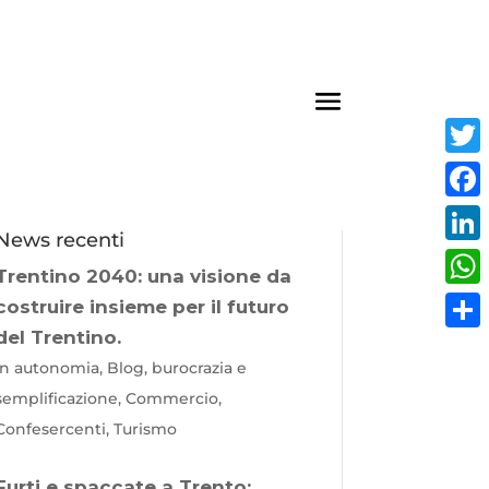
Twit
Fac
News recenti
Link
Trentino 2040: una visione da
Wha
costruire insieme per il futuro
del Trentino.
Cond
In autonomia, Blog, burocrazia e
semplificazione, Commercio,
Confesercenti, Turismo
Furti e spaccate a Trento: