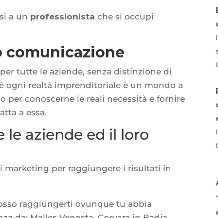
rsi a un
professionista
che si occupi
o comunicazione
er tutte le aziende, senza distinzione di
hé ogni realtà imprenditoriale è un mondo a
o per conoscerne le reali necessità e fornire
tta a essa.
 le aziende ed il loro
di marketing per raggiungere i risultati in
 posso raggiungerti ovunque tu abbia
za da: Malles Venosta, Corvara in Badia,