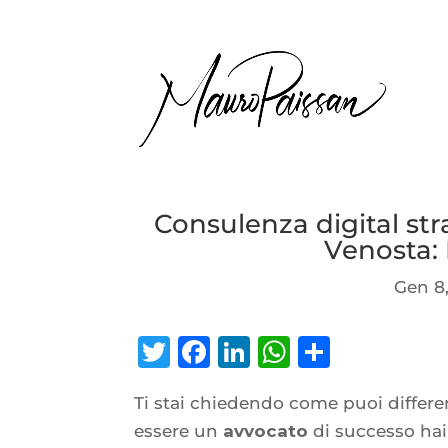
Consulenza digital st
Venosta:
Gen 8
Twitter
Facebook
LinkedIn
WhatsAp
Condiv
Ti stai chiedendo come puoi differe
essere un
avvocato
di successo hai