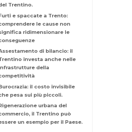
del Trentino.
Furti e spaccate a Trento:
comprendere le cause non
significa ridimensionare le
conseguenze
Assestamento di bilancio: il
Trentino investa anche nelle
infrastrutture della
competitività
Burocrazia: il costo invisibile
che pesa sui più piccoli.
Rigenerazione urbana del
commercio, il Trentino può
essere un esempio per il Paese.