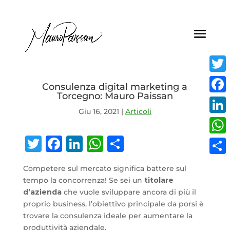
Twitt
Consulenza digital marketing a
Torcegno: Mauro Paissan
Face
Giu 16, 2021
|
Articoli
Linke
Twitter
Facebook
LinkedIn
WhatsApp
Condividi
What
Condi
Competere sul mercato significa battere sul
tempo la concorrenza! Se sei un
titolare
d’azienda
che vuole sviluppare ancora di più il
proprio business, l’obiettivo principale da porsi è
trovare la consulenza ideale per aumentare la
produttività aziendale.