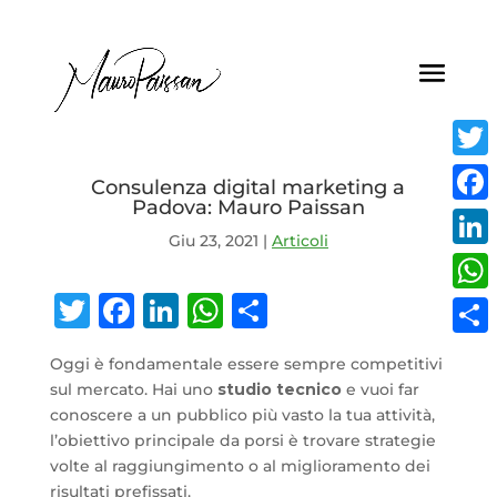
Twitt
Consulenza digital marketing a
Padova: Mauro Paissan
Face
Giu 23, 2021
|
Articoli
Linke
Twitter
Facebook
LinkedIn
WhatsApp
Condividi
What
Condi
Oggi è fondamentale essere sempre competitivi
sul mercato. Hai uno
studio tecnico
e vuoi far
conoscere a un pubblico più vasto la tua attività,
l’obiettivo principale da porsi è trovare strategie
volte al raggiungimento o al miglioramento dei
risultati prefissati.