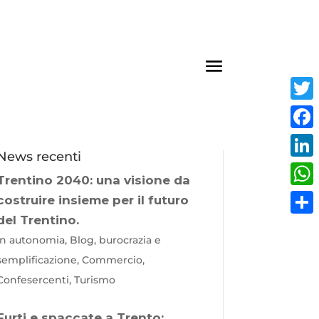
Twit
Fac
News recenti
Link
Trentino 2040: una visione da
Wha
costruire insieme per il futuro
del Trentino.
Cond
In autonomia, Blog, burocrazia e
semplificazione, Commercio,
Confesercenti, Turismo
Furti e spaccate a Trento: