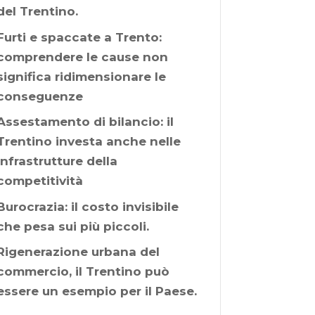
del Trentino.
Furti e spaccate a Trento:
comprendere le cause non
significa ridimensionare le
conseguenze
Assestamento di bilancio: il
Trentino investa anche nelle
infrastrutture della
competitività
Burocrazia: il costo invisibile
che pesa sui più piccoli.
Rigenerazione urbana del
commercio, il Trentino può
essere un esempio per il Paese.