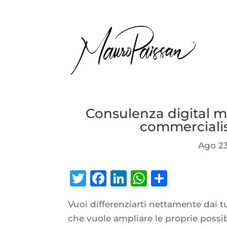
Consulenza digital m
commercialis
Ago 23
Twitter
Facebook
LinkedIn
WhatsAp
Condiv
Vuoi differenziarti nettamente dai 
che vuole ampliare le proprie possib