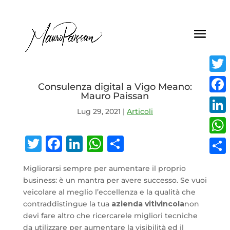
Twit
Consulenza digital a Vigo Meano:
Mauro Paissan
Face
Lug 29, 2021
|
Articoli
Link
Twitter
Facebook
LinkedIn
WhatsApp
Condividi
Wha
Condi
Migliorarsi sempre per aumentare il proprio
business: è un mantra per avere successo. Se vuoi
veicolare al meglio l’eccellenza e la qualità che
contraddistingue la tua
azienda vitivincola
non
devi fare altro che ricercarele migliori tecniche
da utilizzare per aumentare la visibilità ed il