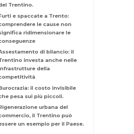
del Trentino.
Furti e spaccate a Trento:
comprendere le cause non
significa ridimensionare le
conseguenze
Assestamento di bilancio: il
Trentino investa anche nelle
infrastrutture della
competitività
Burocrazia: il costo invisibile
che pesa sui più piccoli.
Rigenerazione urbana del
commercio, il Trentino può
essere un esempio per il Paese.