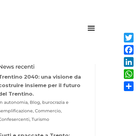
Twit
Fac
News recenti
Link
Trentino 2040: una visione da
Wha
costruire insieme per il futuro
del Trentino.
Cond
In autonomia, Blog, burocrazia e
semplificazione, Commercio,
Confesercenti, Turismo
Furti e spaccate a Trento: