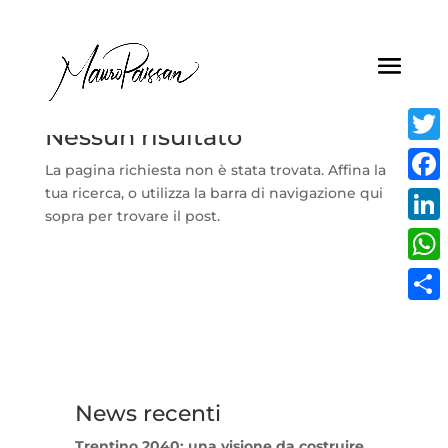
Nessun risultato
Twitt
La pagina richiesta non è stata trovata. Affina la
tua ricerca, o utilizza la barra di navigazione qui
Face
sopra per trovare il post.
Linke
What
Condi
News recenti
Trentino 2040: una visione da costruire