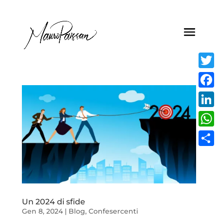
Twitt
Face
Linke
What
Condi
Un 2024 di sfide
Gen 8, 2024
|
Blog
,
Confesercenti