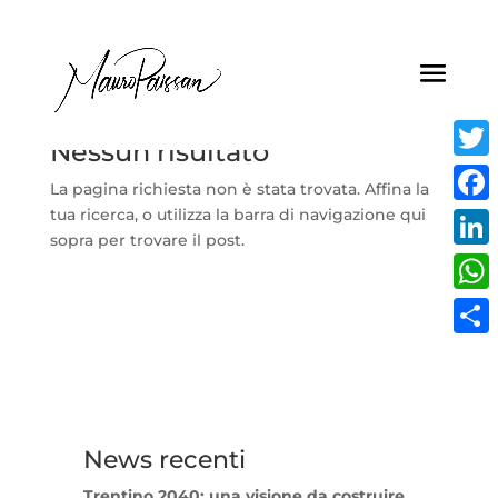
Nessun risultato
Twitt
La pagina richiesta non è stata trovata. Affina la
tua ricerca, o utilizza la barra di navigazione qui
Face
sopra per trovare il post.
Linke
What
Condi
News recenti
Trentino 2040: una visione da costruire