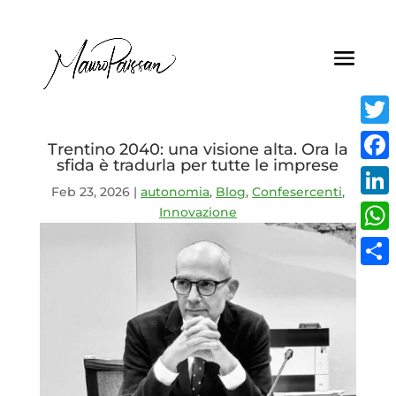
Twitt
Trentino 2040: una visione alta. Ora la
sfida è tradurla per tutte le imprese
Face
Feb 23, 2026
|
autonomia
,
Blog
,
Confesercenti
,
Linke
Innovazione
What
Condi