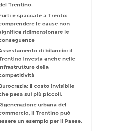
del Trentino.
Furti e spaccate a Trento:
comprendere le cause non
significa ridimensionare le
conseguenze
Assestamento di bilancio: il
Trentino investa anche nelle
infrastrutture della
competitività
Burocrazia: il costo invisibile
che pesa sui più piccoli.
Rigenerazione urbana del
commercio, il Trentino può
essere un esempio per il Paese.