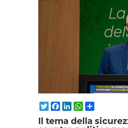
Twitter
Facebook
LinkedIn
WhatsAp
Condiv
Il tema della sicure