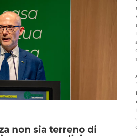
p
idi
zza non sia terreno di