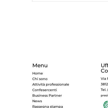
Menu
Uf
Co
Home
Via 
Chi sono
3812
Attività professionale
Tel.
Confesercenti
Business Partner
pres
News
Rassegna stampa