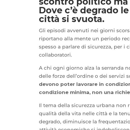
scontro politico m
Dove c’è degrado le 
città si svuota.
Gli episodi avvenuti nei giorni scor
riportano alla mente un periodo rece
spesso a parlare di sicurezza, per i c
collaboratori.
A chi ogni giorno alza la serranda n
delle forze dell’ordine o dei servizi s
devono poter lavorare in condizion
condizione minima, non una richies
Il tema della sicurezza urbana non r
qualità della vita nelle città e la 
degrado, diminuisce la frequentazion
attività economiche si indeboliscon