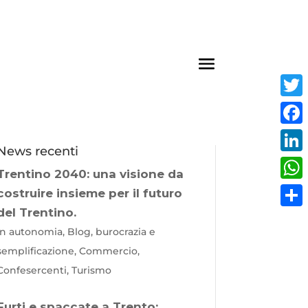
Twit
Fac
News recenti
Link
Trentino 2040: una visione da
Wha
costruire insieme per il futuro
del Trentino.
Cond
In autonomia, Blog, burocrazia e
semplificazione, Commercio,
Confesercenti, Turismo
Furti e spaccate a Trento: