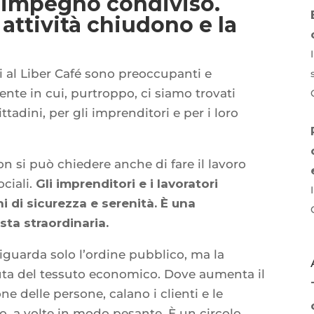
a impegno condiviso.
attività chiudono e la
si al Liber Café sono preoccupanti e
nte in cui, purtroppo, ci siamo trovati
ittadini, per gli imprenditori e per i loro
on si può chiedere anche di fare il lavoro
ociali.
Gli imprenditori e i lavoratori
i di sicurezza e serenità. È una
ta straordinaria.
iguarda solo l’ordine pubblico, ma la
tenuta del tessuto economico. Dove aumenta il
e delle persone, calano i clienti e le
o, a volte in modo pesante. È un circolo