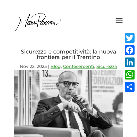
Twitt
Sicurezza e competitività: la nuova
frontiera per il Trentino
Face
Nov 22, 2025
|
Blog
,
Confesercenti
,
Sicurezza
Linke
What
Condi