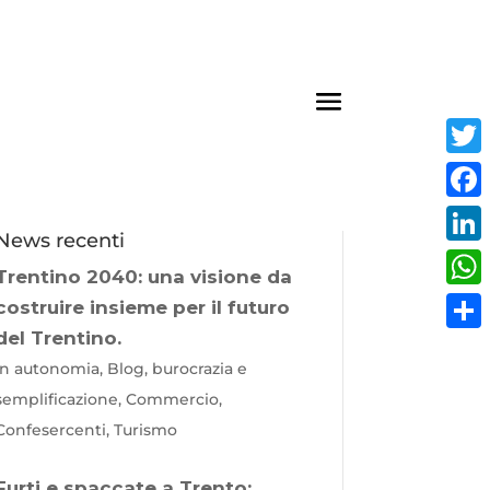
Twit
Fac
News recenti
Link
Trentino 2040: una visione da
Wha
costruire insieme per il futuro
del Trentino.
Cond
In autonomia, Blog, burocrazia e
semplificazione, Commercio,
Confesercenti, Turismo
Furti e spaccate a Trento: