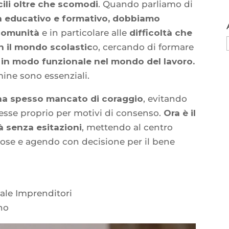
cili oltre che scomodi
. Quando parliamo di
a educativo e formativo, dobbiamo
 comunità
e in particolare alle
difficoltà che
n il mondo scolastic
o, cercando di formare
si in modo funzionale nel mondo del lavoro.
mine sono essenziali.
e ha spesso mancato di coraggio
, evitando
lesse proprio per motivi di consenso.
Ora è il
à senza esitazioni
, mettendo al centro
inose e agendo con decisione per il bene
ale Imprenditori
no