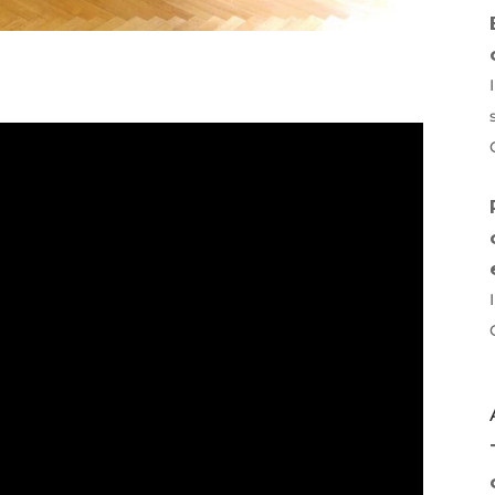
p
idi