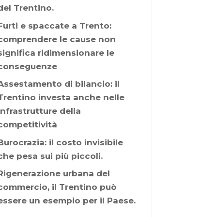
del Trentino.
Furti e spaccate a Trento:
comprendere le cause non
significa ridimensionare le
conseguenze
Assestamento di bilancio: il
Trentino investa anche nelle
infrastrutture della
competitività
Burocrazia: il costo invisibile
che pesa sui più piccoli.
Rigenerazione urbana del
commercio, il Trentino può
essere un esempio per il Paese.