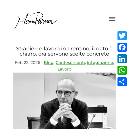
Twitt
Stranieri e lavoro in Trentino, il dato è
chiaro, ora servono scelte concrete
Face
Feb 22, 2026
|
Blog
,
Confesercenti
,
Integrazione
,
Linke
Lavoro
What
Condi