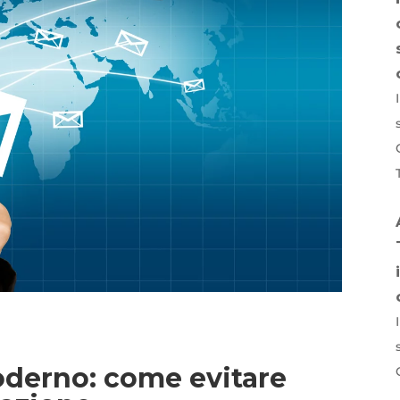
p
idi
derno: come evitare