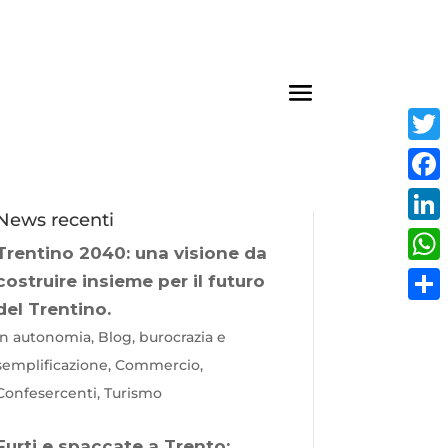
Twit
Fac
News recenti
Link
Trentino 2040: una visione da
Wha
costruire insieme per il futuro
del Trentino.
Cond
In autonomia, Blog, burocrazia e
semplificazione, Commercio,
Confesercenti, Turismo
Furti e spaccate a Trento: