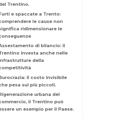
del Trentino.
Furti e spaccate a Trento:
comprendere le cause non
significa ridimensionare le
conseguenze
Assestamento di bilancio: il
Trentino investa anche nelle
infrastrutture della
competitività
Burocrazia: il costo invisibile
che pesa sui più piccoli.
Rigenerazione urbana del
commercio, il Trentino può
essere un esempio per il Paese.