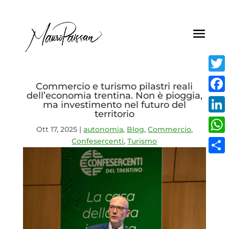
Twitt
Commercio e turismo pilastri reali
dell’economia trentina. Non è pioggia,
Face
ma investimento nel futuro del
territorio
Linke
Ott 17, 2025
|
autonomia
,
Blog
,
Commercio
,
Confesercenti
,
Turismo
What
Condi