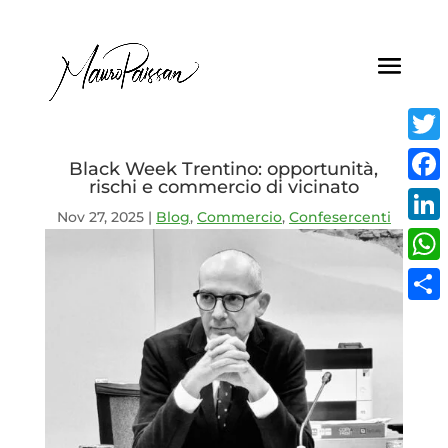
Twitt
Black Week Trentino: opportunità,
rischi e commercio di vicinato
Face
Nov 27, 2025
|
Blog
,
Commercio
,
Confesercenti
Linke
What
Condi