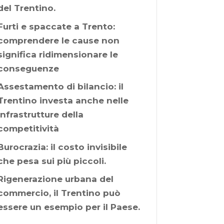
del Trentino.
Furti e spaccate a Trento:
comprendere le cause non
significa ridimensionare le
conseguenze
Assestamento di bilancio: il
Trentino investa anche nelle
infrastrutture della
competitività
Burocrazia: il costo invisibile
che pesa sui più piccoli.
Rigenerazione urbana del
commercio, il Trentino può
essere un esempio per il Paese.