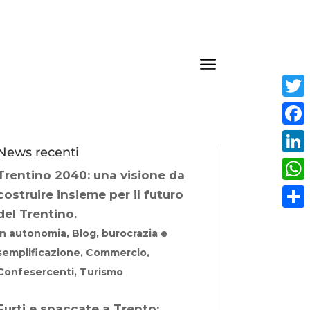
Twit
Fac
News recenti
Link
Trentino 2040: una visione da
Wha
costruire insieme per il futuro
del Trentino.
Cond
In autonomia, Blog, burocrazia e
semplificazione, Commercio,
Confesercenti, Turismo
Furti e spaccate a Trento: