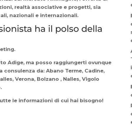
zioni, realtà associative e progetti, sia
ali, nazionali e internazionali.
ionista ha il polso della
keting.
o Alto Adige, ma posso raggiungerti ovunque
 la consulenza da: Abano Terme, Cadine,
alles, Verona, Bolzano , Nalles, Vigolo
.
utte le informazioni di cui hai bisogno!