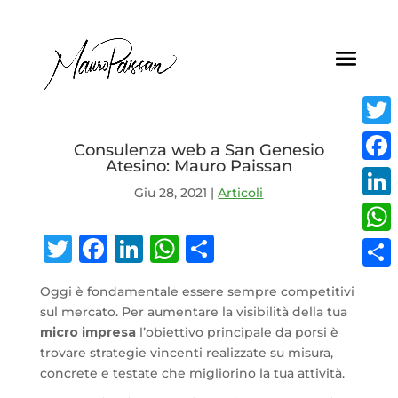
Twitt
Consulenza web a San Genesio
Atesino: Mauro Paissan
Face
Giu 28, 2021
|
Articoli
Linke
Twitter
Facebook
LinkedIn
WhatsApp
Condividi
What
Condi
Oggi è fondamentale essere sempre competitivi
sul mercato. Per aumentare la visibilità della tua
micro impresa
l’obiettivo principale da porsi è
trovare strategie vincenti realizzate su misura,
concrete e testate che migliorino la tua attività.