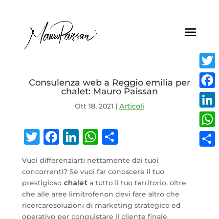
Twitt
Consulenza web a Reggio emilia per
chalet: Mauro Paissan
Face
Ott 18, 2021
|
Articoli
Linke
Twitter
Facebook
LinkedIn
WhatsApp
Condividi
What
Condi
Vuoi differenziarti nettamente dai tuoi
concorrenti? Se vuoi far conoscere il tuo
prestigioso
chalet
a tutto il tuo territorio, oltre
che alle aree limitrofenon devi fare altro che
ricercaresoluzioni di marketing strategico ed
operativo per conquistare il cliente finale.