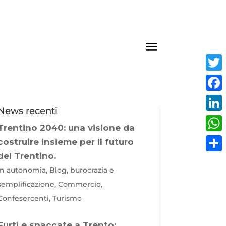
Twit
Fac
News recenti
Link
Trentino 2040: una visione da
Wha
costruire insieme per il futuro
del Trentino.
Cond
In autonomia, Blog, burocrazia e
semplificazione, Commercio,
Confesercenti, Turismo
Furti e spaccate a Trento: