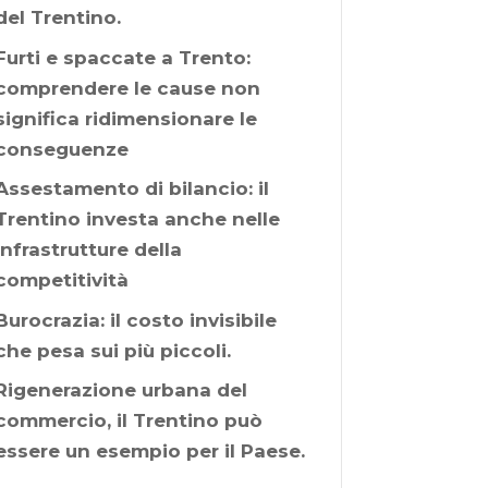
del Trentino.
Furti e spaccate a Trento:
comprendere le cause non
significa ridimensionare le
conseguenze
Assestamento di bilancio: il
Trentino investa anche nelle
infrastrutture della
competitività
Burocrazia: il costo invisibile
che pesa sui più piccoli.
Rigenerazione urbana del
commercio, il Trentino può
essere un esempio per il Paese.