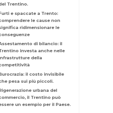
del Trentino.
Furti e spaccate a Trento:
comprendere le cause non
significa ridimensionare le
conseguenze
Assestamento di bilancio: il
Trentino investa anche nelle
infrastrutture della
competitività
Burocrazia: il costo invisibile
che pesa sui più piccoli.
Rigenerazione urbana del
commercio, il Trentino può
essere un esempio per il Paese.