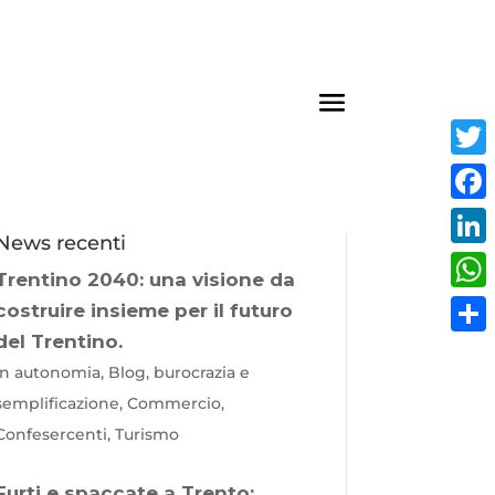
Twit
Fac
News recenti
Link
Trentino 2040: una visione da
Wha
costruire insieme per il futuro
del Trentino.
Cond
In autonomia, Blog, burocrazia e
semplificazione, Commercio,
Confesercenti, Turismo
Furti e spaccate a Trento: