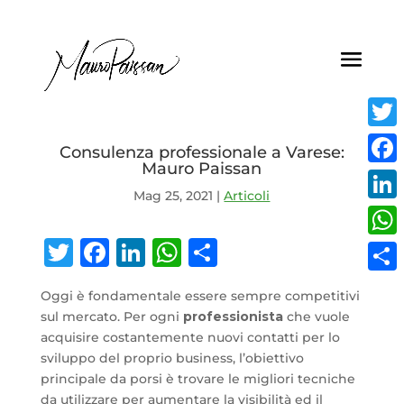
Twitt
Consulenza professionale a Varese:
Mauro Paissan
Face
Mag 25, 2021
|
Articoli
Linke
Twitter
Facebook
LinkedIn
WhatsApp
Condividi
What
Condi
Oggi è fondamentale essere sempre competitivi
sul mercato. Per ogni
professionista
che vuole
acquisire costantemente nuovi contatti per lo
sviluppo del proprio business, l’obiettivo
principale da porsi è trovare le migliori tecniche
da utilizzare per aumentare la visibilità ed il