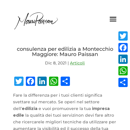
Twitt
consulenza per edilizia a Montecchio
Maggiore: Mauro Paissan
Face
Dic 8, 2021
|
Articoli
Linke
Twitter
Facebook
LinkedIn
WhatsApp
Condividi
What
Condi
Fare la differenza per i tuoi clienti significa
svettare sul mercato. Se operi nel settore
dell’
edilizia
e vuoi promuovere la tua
impresa
edile
la qualità dei tuoi servizinon devi fare altro
che ricercarele migliori tecniche da utilizzare per
aumentare la visibilità ed il successo della tua