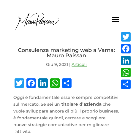
Twitt
Consulenza marketing web a Varna:
Mauro Paissan
Face
Giu 9, 2021
|
Articoli
Linke
Twitter
Facebook
LinkedIn
WhatsApp
Condividi
What
Condi
Oggi è fondamentale essere sempre competitivi
sul mercato. Se sei un
titolare d’azienda
che
vuole sviluppare ancora di più il proprio business,
è fondamentale quindi, cercare e scegliere
nuove strategie comunicative per migliorare
l’attività.