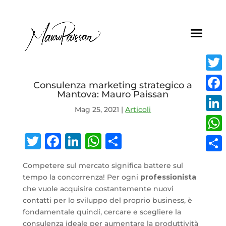
Twitt
Consulenza marketing strategico a
Mantova: Mauro Paissan
Face
Mag 25, 2021
|
Articoli
Linke
Twitter
Facebook
LinkedIn
WhatsApp
Condividi
What
Condi
Competere sul mercato significa battere sul
tempo la concorrenza! Per ogni
professionista
che vuole acquisire costantemente nuovi
contatti per lo sviluppo del proprio business, è
fondamentale quindi, cercare e scegliere la
consulenza ideale per aumentare la produttività