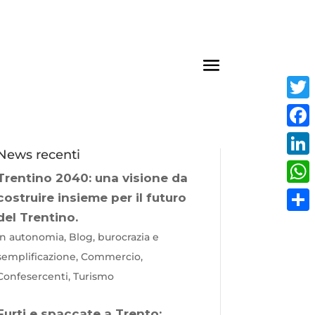
Twit
Fac
News recenti
Link
Trentino 2040: una visione da
Wha
costruire insieme per il futuro
del Trentino.
Cond
In autonomia, Blog, burocrazia e
semplificazione, Commercio,
Confesercenti, Turismo
Furti e spaccate a Trento: