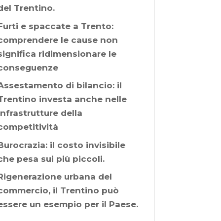
del Trentino.
Furti e spaccate a Trento:
comprendere le cause non
significa ridimensionare le
conseguenze
Assestamento di bilancio: il
Trentino investa anche nelle
infrastrutture della
competitività
Burocrazia: il costo invisibile
che pesa sui più piccoli.
Rigenerazione urbana del
commercio, il Trentino può
essere un esempio per il Paese.