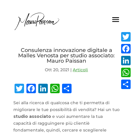
Twitt
Consulenza innovazione digitale a
Malles Venosta per studio associato:
Face
Mauro Paissan
Ott 20, 2021
|
Articoli
Linke
What
Twitter
Facebook
LinkedIn
WhatsApp
Condividi
Condi
Sei alla ricerca di qualcosa che ti permetta di
migliorare le tue possibilità di vendita? Hai un tuo
studio associato
e vuoi aumentare la tua
capacità di ragguingere più clientiè
fondamentale, quindi, cercare e sceglierele