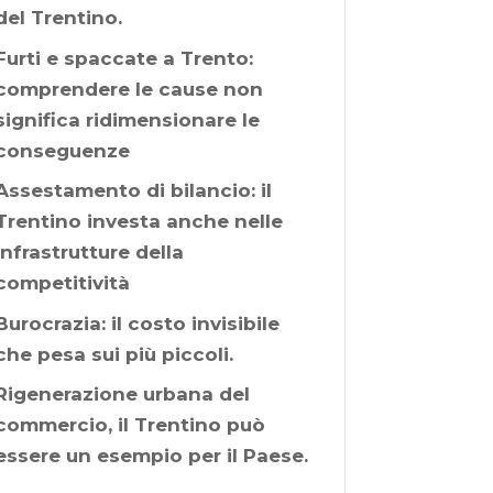
del Trentino.
Furti e spaccate a Trento:
comprendere le cause non
significa ridimensionare le
conseguenze
Assestamento di bilancio: il
Trentino investa anche nelle
infrastrutture della
competitività
Burocrazia: il costo invisibile
che pesa sui più piccoli.
Rigenerazione urbana del
commercio, il Trentino può
essere un esempio per il Paese.