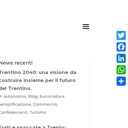
Twit
Fac
News recenti
Link
Trentino 2040: una visione da
Wha
costruire insieme per il futuro
del Trentino.
Cond
In autonomia, Blog, burocrazia e
semplificazione, Commercio,
Confesercenti, Turismo
Furti e spaccate a Trento: