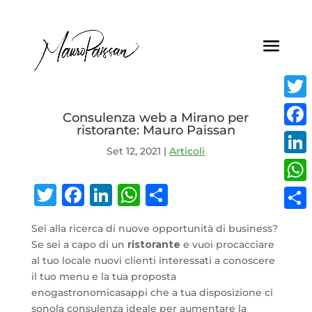
Twitt
Consulenza web a Mirano per
ristorante: Mauro Paissan
Face
Set 12, 2021
|
Articoli
Linke
Twitter
Facebook
LinkedIn
WhatsApp
Condividi
What
Condi
Sei alla ricerca di nuove opportunità di business?
Se sei a capo di un
ristorante
e vuoi procacciare
al tuo locale nuovi clienti interessati a conoscere
il tuo menu e la tua proposta
enogastronomicasappi che a tua disposizione ci
sonola consulenza ideale per aumentare la