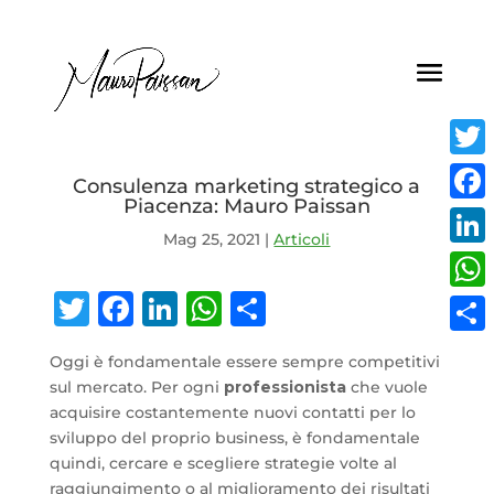
Twitt
Consulenza marketing strategico a
Piacenza: Mauro Paissan
Face
Mag 25, 2021
|
Articoli
Linke
Twitter
Facebook
LinkedIn
WhatsApp
Condividi
What
Condi
Oggi è fondamentale essere sempre competitivi
sul mercato. Per ogni
professionista
che vuole
acquisire costantemente nuovi contatti per lo
sviluppo del proprio business, è fondamentale
quindi, cercare e scegliere strategie volte al
raggiungimento o al miglioramento dei risultati