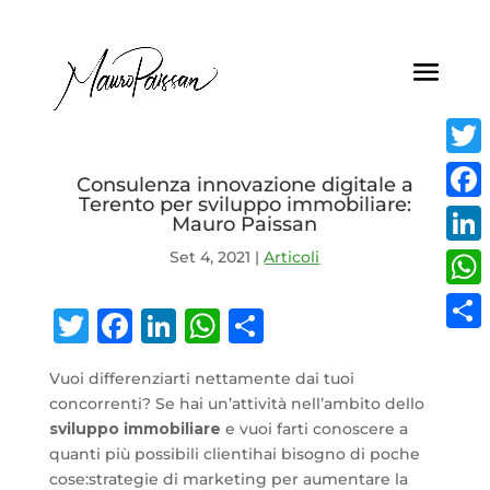
Twit
Consulenza innovazione digitale a
Terento per sviluppo immobiliare:
Face
Mauro Paissan
Set 4, 2021
|
Articoli
Link
Wha
Twitter
Facebook
LinkedIn
WhatsApp
Condividi
Condi
Vuoi differenziarti nettamente dai tuoi
concorrenti? Se hai un’attività nell’ambito dello
sviluppo immobiliare
e vuoi farti conoscere a
quanti più possibili clientihai bisogno di poche
cose:strategie di marketing per aumentare la