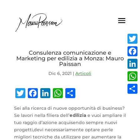
Twitt
Consulenza comunicazione e
Marketing per edilizia a Monza: Mauro
Face
Paissan
Dic 6, 2021
|
Articoli
Linke
What
Twitter
Facebook
LinkedIn
WhatsApp
Condividi
Condi
Sei alla ricerca di nuove opportunità di business?
Se lavori nella filiera dell’
edilizia
e vuoi ampliare il
tuo raggio d’azione acquisendo sempre nuovi
progetti,devi necessariamente optare perle
migliori tecniche da utilizzare per aumentare la