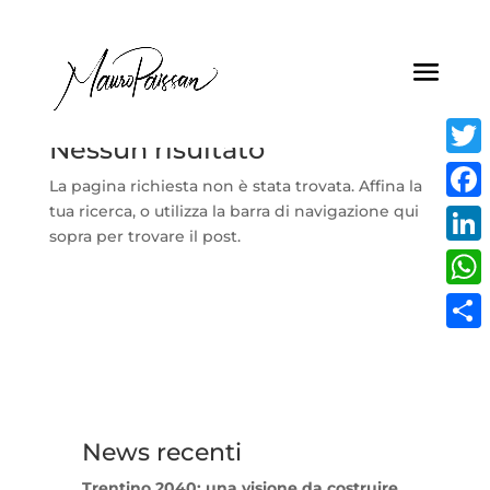
Nessun risultato
Twitt
La pagina richiesta non è stata trovata. Affina la
tua ricerca, o utilizza la barra di navigazione qui
Face
sopra per trovare il post.
Linke
What
Condi
News recenti
Trentino 2040: una visione da costruire