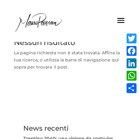
Nessun risultato
Twitt
La pagina richiesta non è stata trovata. Affina la
tua ricerca, o utilizza la barra di navigazione qui
Face
sopra per trovare il post.
Linke
What
Condi
News recenti
Trentino 2040: una visione da costruire