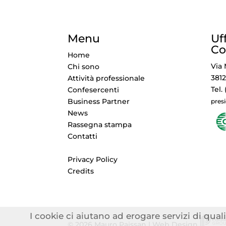
Menu
Uf
Co
Home
Via 
Chi sono
3812
Attività professionale
Tel.
Confesercenti
Business Partner
pres
News
Rassegna stampa
Contatti
Privacy Policy
Credits
I cookie ci aiutano ad erogare servizi di quali
© 2026 Mauro Paissan | Web Design