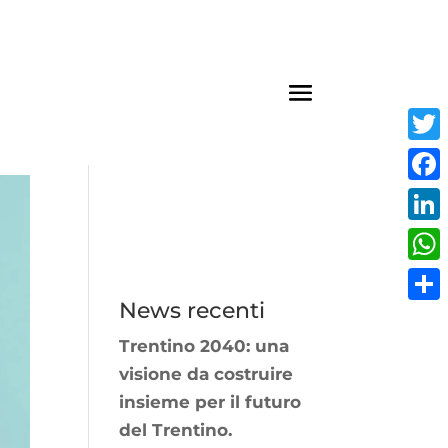
Twit
Fac
Link
Wha
News recenti
Cond
Trentino 2040: una
visione da costruire
insieme per il futuro
del Trentino.