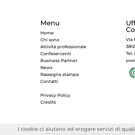
Menu
Uf
Co
Home
Via 
Chi sono
3812
Attività professionale
Tel.
Confesercenti
Business Partner
pres
News
Rassegna stampa
Contatti
Privacy Policy
Credits
I cookie ci aiutano ad erogare servizi di quali
© 2026 Mauro Paissan | Web Design