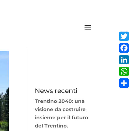
Twit
Fac
Link
Wha
News recenti
Cond
Trentino 2040: una
visione da costruire
insieme per il futuro
del Trentino.